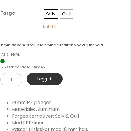
Farge
Sølv
Gull
Nullstill
Ingen av våre produkter inneholder alkoholholdig innhold.
2,50
NOK
1763 stk på lager i Bergen.
Aluminium
Legg til
skrukork
18mm
antall
18mm R3 gjenger
Materiale: Aluminium
Fargealternativer: Sølv & Gull
Med EPE-liner
Passer til flasker med 18 mm hals