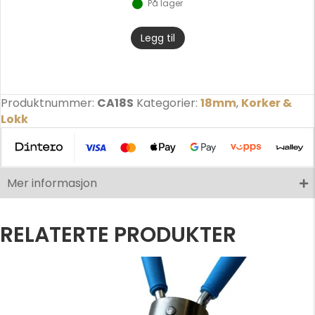
På lager
Dette
Legg til
produktet
har
flere
varianter.
Produktnummer:
CA18S
Kategorier:
18mm
,
Korker &
Alternativene
Lokk
kan
velges
på
produktsiden
Mer informasjon
RELATERTE PRODUKTER