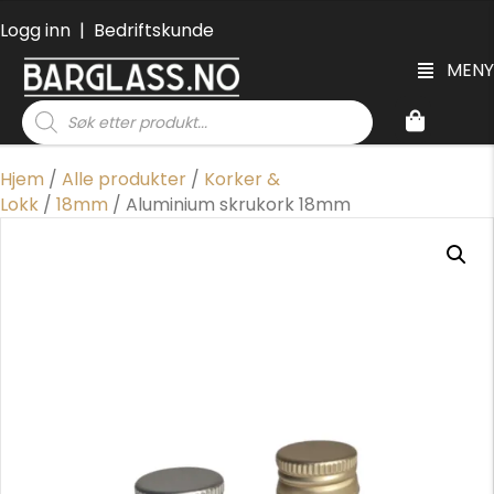
Logg inn
|
Bedriftskunde
MENY
Products
search
Hjem
/
Alle produkter
/
Korker &
Lokk
/
18mm
/ Aluminium skrukork 18mm