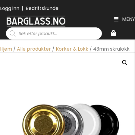
Logg inn
|
Bedriftskunde
MENY
Products
search
Hjem
/
Alle produkter
/
Korker & Lokk
/ 43mm skrulokk