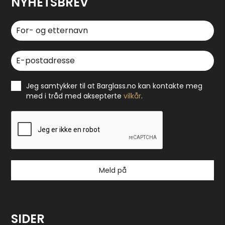
NYHETSBREV
Jeg samtykker til at Barglass.no kan kontakte meg
med i tråd med aksepterte
vilkår
.
Meld på
SIDER