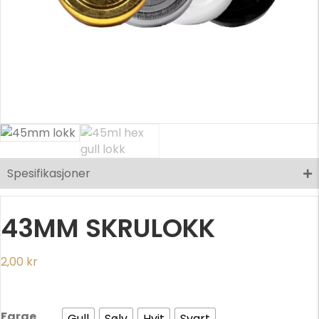
Spesifikasjoner
43MM SKRULOKK
2,00
kr
Farge
Gull
Sølv
Hvit
Svart