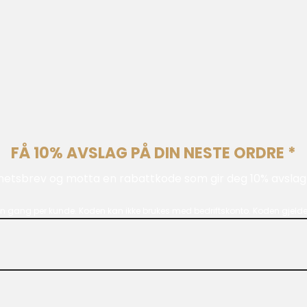
FÅ 10% AVSLAG PÅ DIN NESTE ORDRE *
hetsbrev og motta en rabattkode som gir deg 10% avslag 
n gang per kunde. Koden kan ikke brukes med bedriftskonto. Koden gjelder 