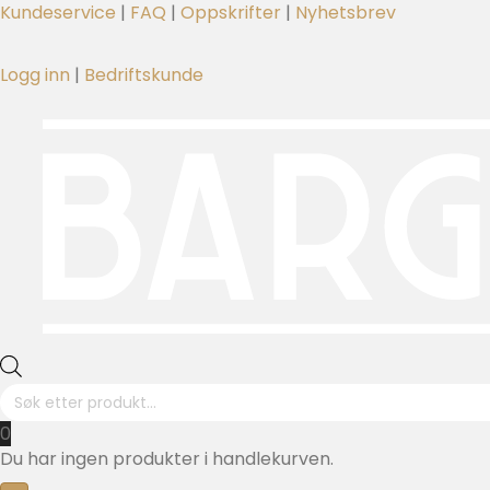
Kundeservice
|
FAQ
|
Oppskrifter
|
Nyhetsbrev
Logg inn
|
Bedriftskunde
P
r
o
0
d
Du har ingen produkter i handlekurven.
u