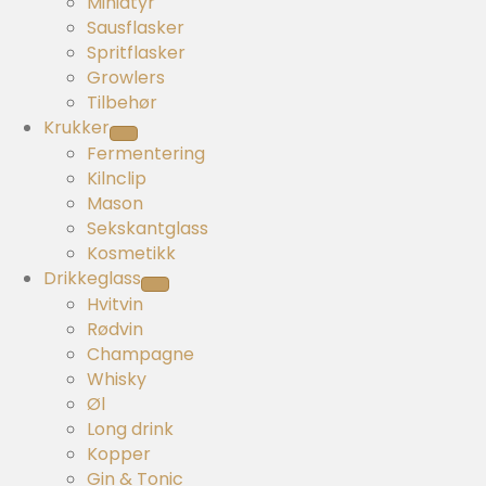
Miniatyr
Sausflasker
Spritflasker
Growlers
Tilbehør
Krukker
Fermentering
Kilnclip
Mason
Sekskantglass
Kosmetikk
Drikkeglass
Hvitvin
Rødvin
Champagne
Whisky
Øl
Long drink
Kopper
Gin & Tonic