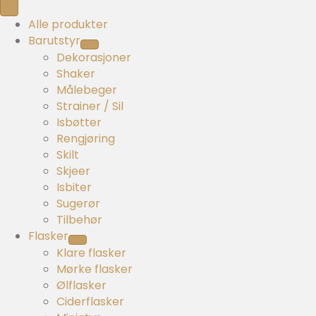
c
t
Alle produkter
s
Barutstyr
s
Dekorasjoner
e
Shaker
a
Målebeger
r
Strainer / Sil
c
Isbøtter
h
Rengjøring
Skilt
Skjeer
Isbiter
Sugerør
Tilbehør
Flasker
Klare flasker
Mørke flasker
Ølflasker
Ciderflasker