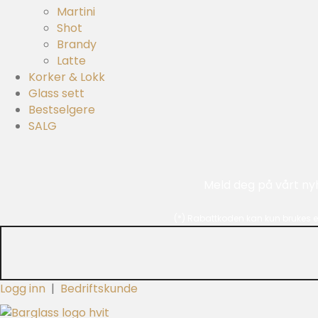
Martini
Shot
Brandy
Latte
Korker & Lokk
Glass sett
Bestselgere
SALG
Meld deg på vårt ny
(*) Rabattkoden kan kun brukes e
Logg inn
|
Bedriftskunde