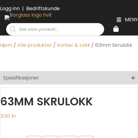
Logg inn
|
Bedriftskunde
MENY
Products
search
Hjem
/
Alle produkter
/
Korker & Lokk
/ 63mm Skrulokk
Spesifikasjoner
63MM SKRULOKK
3,50
kr