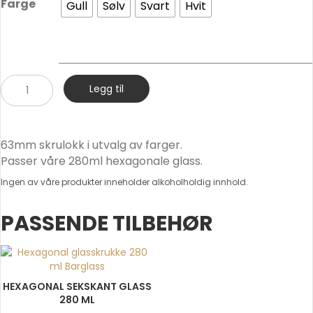
Farge
Gull
Sølv
Svart
Hvit
63mm
Legg til
Skrulokk
antall
63mm skrulokk i utvalg av farger.
Passer våre 280ml hexagonale glass.
Ingen av våre produkter inneholder alkoholholdig innhold.
PASSENDE TILBEHØR
HEXAGONAL SEKSKANT GLASS
280 ML