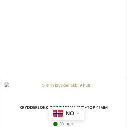
KRYDDERLOKK GRØNN DUAL FLIP-TOP 41MM
NO
4,50
NOK
På lager