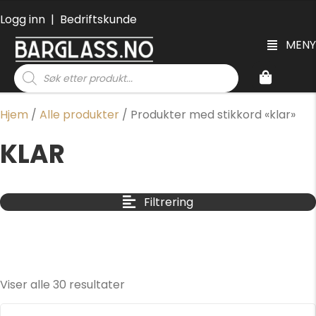
Logg inn
|
Bedriftskunde
MENY
Products
search
Hjem
/
Alle produkter
/ Produkter med stikkord «klar»
KLAR
Filtrering
Viser alle 30 resultater