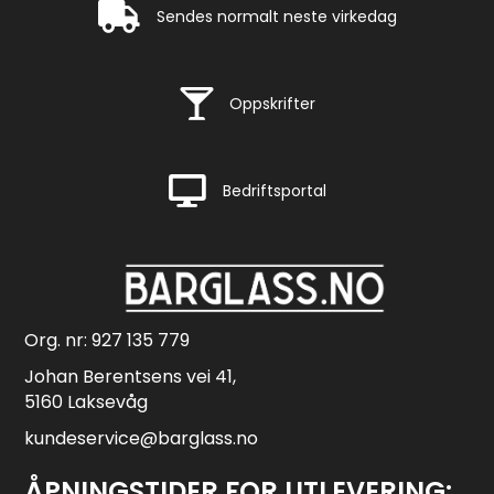
Rask levering
Sendes normalt neste virkedag
Rask levering
Oppskrifter
Rask levering
Bedriftsportal
Org. nr: 927 135 779
Johan Berentsens vei 41,
5160 Laksevåg
kundeservice@barglass.no
ÅPNINGSTIDER FOR UTLEVERING: