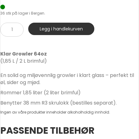
36 stk på lager i Bergen.
Growler
Legg i handlekurven
64oz
Klar
antall
Klar Growler 64oz
(1,85 L / 2 L brimful)
En solid og miljøvennlig growler i klart glass – perfekt til
øl, sider og mjød.
Rommer 1,85 liter (2 liter brimful)
Benytter 38 mm R3 skrulokk (bestilles separat).
Ingen av våre produkter inneholder alkoholholdig innhold.
PASSENDE TILBEHØR