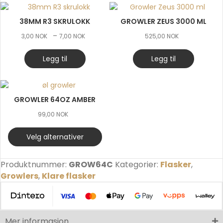
38MM R3 SKRULOKK
GROWLER ZEUS 3000 ML
Prisområde:
–
3,00
NOK
7,00
NOK
525,00
NOK
3,00 NOK
til
Legg til
Legg til
7,00 NOK
GROWLER 64OZ AMBER
99,00
NOK
Velg alternativer
Produktnummer:
GROW64C
Kategorier:
Flasker
,
Growlers
,
Klare flasker
Mer informasjon