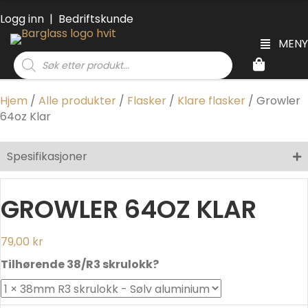
Logg inn
|
Bedriftskunde
MENY
Products
search
Hjem
/
Alle produkter
/
Flasker
/
Klare flasker
/ Growler
64oz Klar
Spesifikasjoner
GROWLER 64OZ KLAR
79,00
kr
Tilhørende 38/R3 skrulokk?