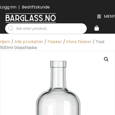
Logg inn
|
Bedriftskunde
MENY
Products
search
Hjem
/
Alle produkter
/
Flasker
/
Klare flasker
/ Toul
500ml Glassflaske