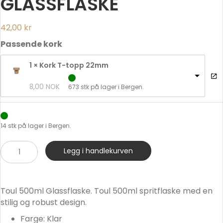
GLASSFLASKE
42,00
kr
Passende kork
1 × Kork T-topp 22mm
8,00 
NOK
673 stk på lager i Bergen.
14 stk på lager i Bergen.
Toul
Legg i handlekurven
500ml
Glassflaske
antall
Toul 500ml Glassflaske. Toul 500ml spritflaske med en
stilig og robust design.
Farge: Klar