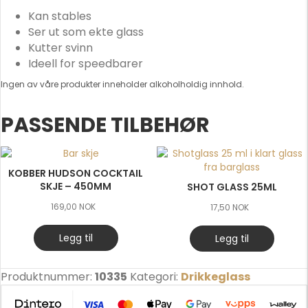
l
Kan stables
i
Ser ut som ekte glass
s
Kutter svinn
t
Ideell for speedbarer
f
o
Ingen av våre produkter inneholder alkoholholdig innhold.
r
t
PASSENDE TILBEHØR
h
i
s
KOBBER HUDSON COCKTAIL
p
SKJE – 450MM
SHOT GLASS 25ML
r
o
169,00
NOK
17,50
NOK
d
Legg til
u
Legg til
c
t
Produktnummer:
10335
Kategori:
Drikkeglass