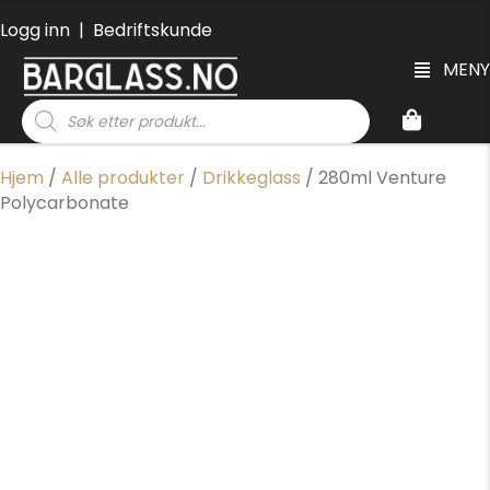
Logg inn
|
Bedriftskunde
MENY
Products
search
Hjem
/
Alle produkter
/
Drikkeglass
/ 280ml Venture
Polycarbonate