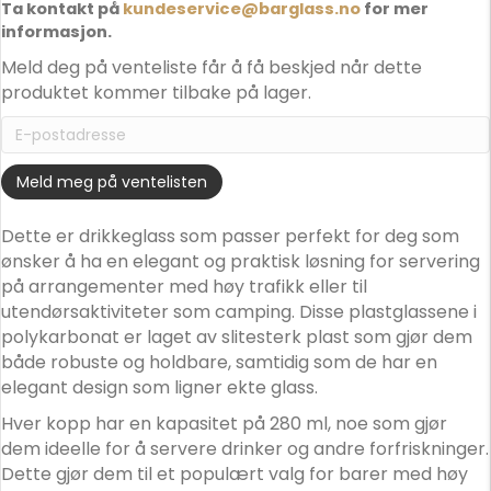
Ta kontakt på
kundeservice@barglass.no
for mer
informasjon.
Meld deg på venteliste får å få beskjed når dette
produktet kommer tilbake på lager.
E
n
t
Meld meg på ventelisten
e
r
Dette er drikkeglass som passer perfekt for deg som
y
ønsker å ha en elegant og praktisk løsning for servering
o
på arrangementer med høy trafikk eller til
u
utendørsaktiviteter som camping. Disse plastglassene i
r
polykarbonat er laget av slitesterk plast som gjør dem
e
både robuste og holdbare, samtidig som de har en
m
elegant design som ligner ekte glass.
a
Hver kopp har en kapasitet på 280 ml, noe som gjør
i
dem ideelle for å servere drinker og andre forfriskninger.
l
Dette gjør dem til et populært valg for barer med høy
a