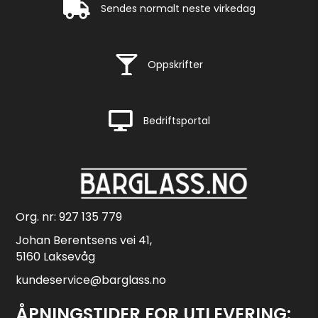
Rask levering
Sendes normalt neste virkedag
Rask levering
Oppskrifter
Rask levering
Bedriftsportal
Org. nr: 927 135 779
Johan Berentsens vei 41,
5160 Laksevåg
kundeservice@barglass.no
ÅPNINGSTIDER FOR UTLEVERING: