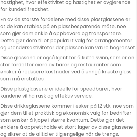
hastighet, hvor effektivitet og hastighet er avgjørende
d
for kundetilfredshet.
d
r
En av de største fordelene med disse plastglassene er
e
at de kan stables på en plassbesparende måte, noe
s
som gjør dem enkle å oppbevare og transportere.
s
Dette gjør dem til et populært valg for arrangementer
t
og utendørsaktiviteter der plassen kan være begrenset.
o
Disse glassene er også kjent for å kutte svinn, som er en
j
stor fordel for eiere av barer og restauranter som
o
ønsker å redusere kostnader ved å unngå knuste glass
i
som må erstattes.
n
t
Disse plastglassene er ideelle for speedbarer, hvor
h
kundene vil ha rask og effektiv service.
e
Disse drikkeglassene kommer i esker på 12 stk, noe som
w
gjør dem til et praktisk og økonomisk valg for bedrifter
a
som ønsker å kjøpe i større kvantum. Dette gjør det
i
enklere å opprettholde et stort lager av disse glassene
t
og sikrer at de alltid er tilgjengelige når de trengs.