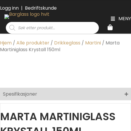
Logg inn
|
Bedriftskunde
MENY
Products
search
Hjem
/
Alle produkter
/
Drikkeglass
/
Martini
/ Marta
Martiniglass Krystall 150ml
Spesifikasjoner
MARTA MARTINIGLASS