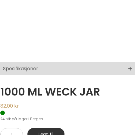
Spesifikasjoner
1000 ML WECK JAR
82,00
kr
24 stk på lager i Bergen.
1000
Legg til