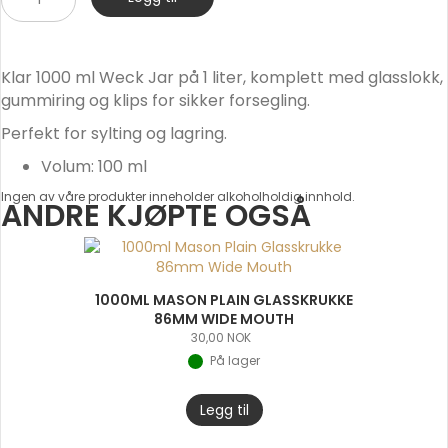
ml
Weck
Jar
Klar 1000 ml Weck Jar på 1 liter, komplett med glasslokk,
antall
gummiring og klips for sikker forsegling.
Perfekt for sylting og lagring.
Volum: 100 ml
Ingen av våre produkter inneholder alkoholholdig innhold.
ANDRE KJØPTE OGSÅ
1000ML MASON PLAIN GLASSKRUKKE
86MM WIDE MOUTH
30,00
NOK
På lager
Legg til