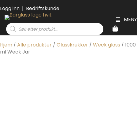
Logg inn
|
Bedriftskunde
MENY
Products
search
Hjem
/
Alle produkter
/
Glasskrukker
/
Weck glass
/ 1000
ml Weck Jar