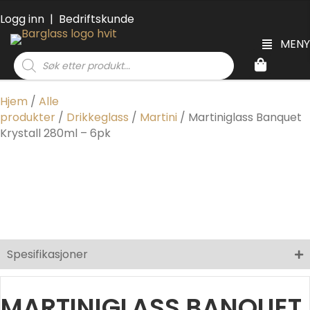
Logg inn
|
Bedriftskunde
MENY
Products
search
Hjem
/
Alle
produkter
/
Drikkeglass
/
Martini
/ Martiniglass Banquet
Krystall 280ml – 6pk
Spesifikasjoner
MARTINIGLASS BANQUET