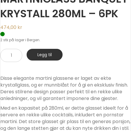
KRYSTALL 280ML – 6PK
474,00
kr
2 stk på lager i Bergen.
Martiniglass
Legg til
Banquet
Krystall
280ml
Disse elegante martini glassene er laget av ekte
-
krystallglass, og er munnblåst for å gi en eksklusiv finish.
6pk
Deres stilrene design passer perfekt til en rekke ulike
antall
anledninger, og vil garantert imponere dine gjester.
Med en kapasitet på 280ml, er dette glasset ideelt for å
servere en rekke ulike cocktails, inkludert en pornstar
martini. Det store glasset gir plass til en generøs porsjon,
og den lange stetten gjør at du kan nyte drikken din i stil.