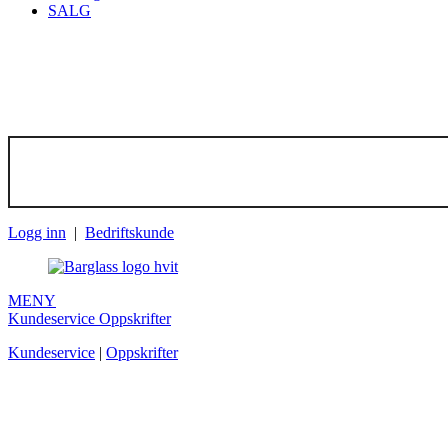
SALG
Meld deg på 
(*) Rabattkoden kan kun
Logg inn
|
Bedriftskunde
MENY
Kundeservice
Oppskrifter
Kundeservice
|
Oppskrifter