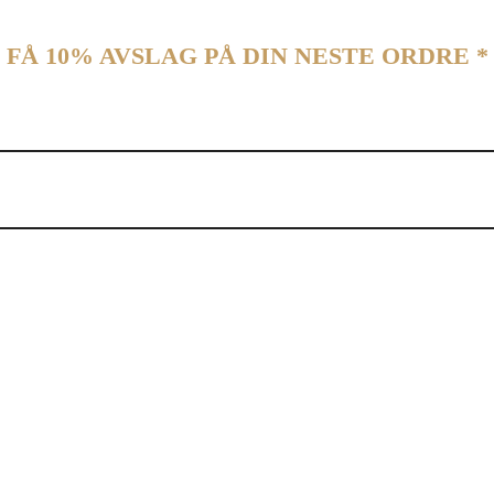
FÅ 10% AVSLAG PÅ DIN NESTE ORDRE *
vårt nyhetsbrev og motta en rabattkode som gir deg 10% avslag på din 
 brukes en gang per kunde. Koden kan ikke brukes med bedriftskonto. Koden gjelder ikke alle