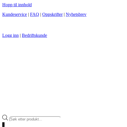
Hopp til innhold
Kundeservice
|
FAQ
|
Oppskrifter
|
Nyhetsbrev
Logg inn
|
Bedriftskunde
Products
search
0