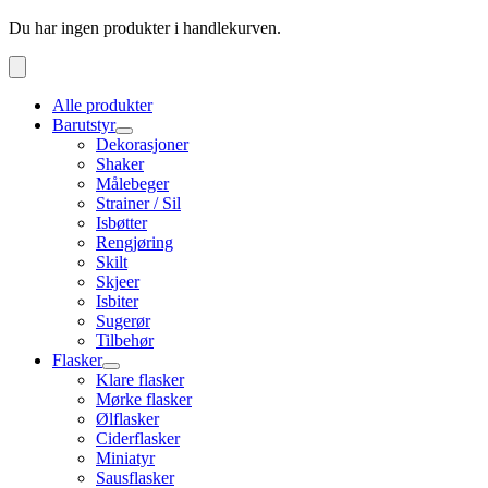
Du har ingen produkter i handlekurven.
Alle produkter
Barutstyr
Dekorasjoner
Shaker
Målebeger
Strainer / Sil
Isbøtter
Rengjøring
Skilt
Skjeer
Isbiter
Sugerør
Tilbehør
Flasker
Klare flasker
Mørke flasker
Ølflasker
Ciderflasker
Miniatyr
Sausflasker