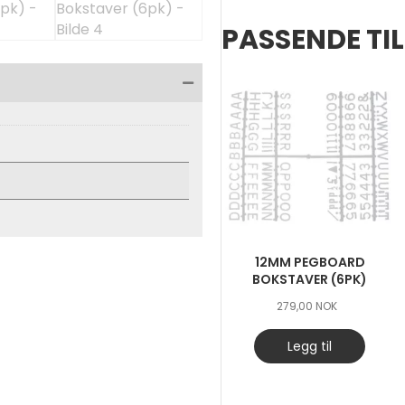
(6pk)
antall
PASSENDE TI
12MM PEGBOARD
BOKSTAVER (6PK)
279,00
NOK
Legg til