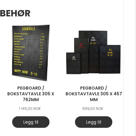
LBEHØR
PEGBOARD /
PEGBOARD /
BOKSTAVTAVLE 305 X
BOKSTAVTAVLE 305 X 457
762MM
MM
1 145,00
NOK
999,00
NOK
Legg til
Legg til