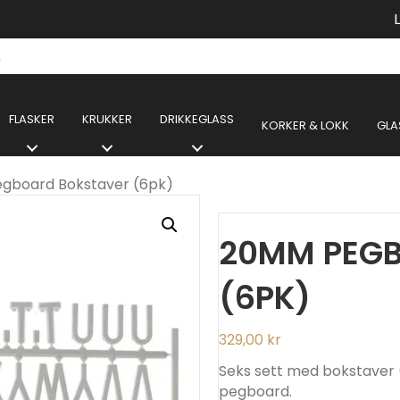
FLASKER
KRUKKER
DRIKKEGLASS
KORKER & LOKK
GLA
gboard Bokstaver (6pk)
20MM PEG
(6PK)
329,00
kr
Seks sett med bokstaver (
pegboard.