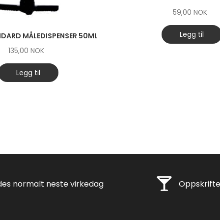
59,00
NOK
Legg til
NDARD MÅLEDISPENSER 50ML
135,00
NOK
Legg til
ng
Rask levering
es normalt neste virkedag
Oppskrifte