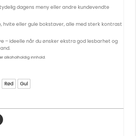
n tydelig dagens meny eller andre kundevendte
 hvite eller gule bokstaver, alle med sterk kontrast
 – ideelle når du ønsker ekstra god lesbarhet og
tand.
er alkoholholdig innhold.
Rød
Gul