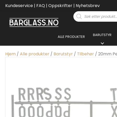
Kundeservice
|
FAQ
|
Oppskrifter
|
Nyhetsbrev
Products
search
BARUTSTYR
ALLE PRODUKTER
Hjem
/
Alle produkter
/
Barutstyr
/
Tilbehør
/ 20mm Pe