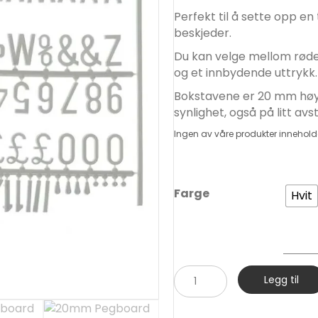
Perfekt til å sette opp e
beskjeder.
Du kan velge mellom røde,
og et innbydende uttrykk.
Bokstavene er 20 mm høye
synlighet, også på litt avs
Ingen av våre produkter innehold
Farge
Hvit
20mm
Legg til
Pegboard
Bokstaver