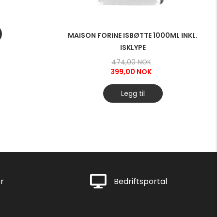
MAISON FORINE ISBØTTE 1000ML INKL.
ISKLYPE
Opprinnelig
474,00
NOK
pris
399,00
NOK
var:
Nåværende
474,00 NOK.
pris
Legg til
er:
399,00 NOK.
Rask levering
r
Bedriftsportal