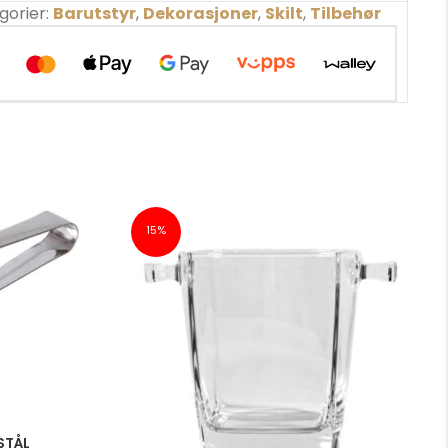
gorier:
Barutstyr
,
Dekorasjoner
,
Skilt
,
Tilbehør
15%
 STÅL