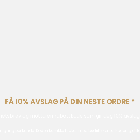
FÅ 10% AVSLAG PÅ DIN NESTE ORDRE *
hetsbrev og motta en rabattkode som gir deg 10% avslag 
n gang per kunde. Koden kan ikke brukes med bedriftskonto. Koden gjelder 