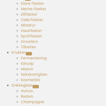
Klare flasker
Mørke flasker
Ølflasker
Ciderflasker
Miniatyr
Sausflasker
Spritflasker
Growlers
Tilbehør
Krukker
Fermentering
Kilnclip
Mason
Sekskantglass
Kosmetikk
Drikkeglass
Hvitvin
Rødvin
Champagne