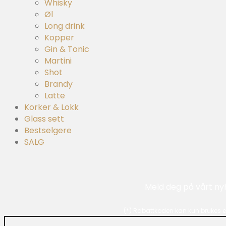
Whisky
Øl
Long drink
Kopper
Gin & Tonic
Martini
Shot
Brandy
Latte
Korker & Lokk
Glass sett
Bestselgere
SALG
Meld deg på vårt ny
(*) Rabattkoden kan kun brukes e