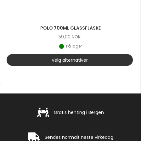
POLO 700ML GLASSFLASKE
59,00
NOK
På lager
Velg alternativer
Gratis henting i Bergen
Gratis henting i Bergen
Rask levering
Sendes normalt neste virkedag