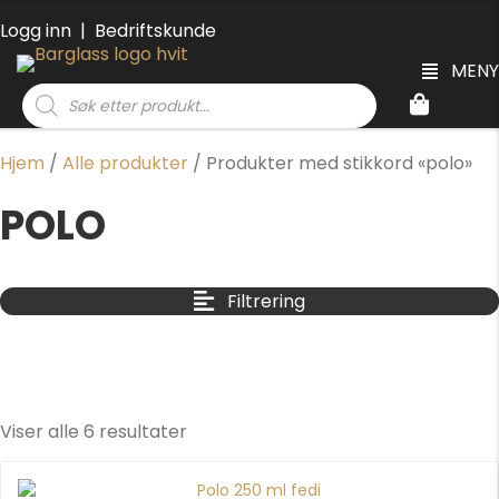
Logg inn
|
Bedriftskunde
MENY
Products
search
Hjem
/
Alle produkter
/ Produkter med stikkord «polo»
POLO
Filtrering
Viser alle 6 resultater