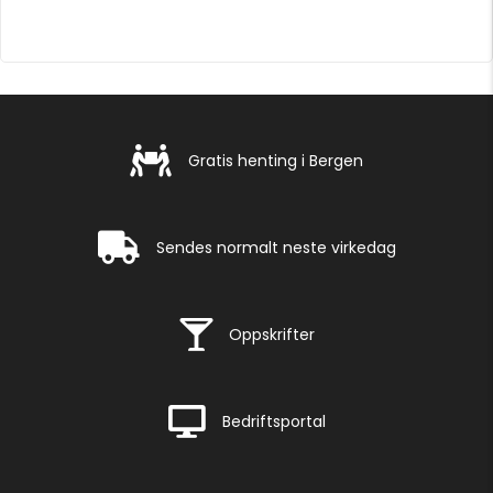
Gratis henting i Bergen
Gratis henting i Bergen
Rask levering
Sendes normalt neste virkedag
Rask levering
Oppskrifter
Rask levering
Bedriftsportal