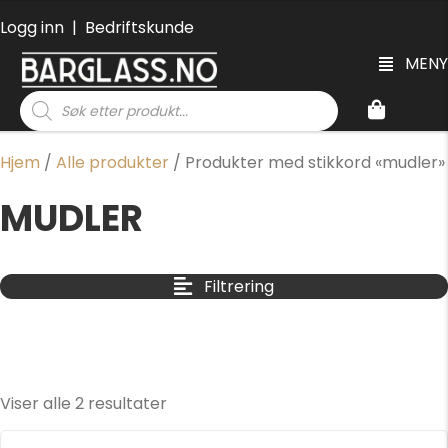
Logg inn
|
Bedriftskunde
MENY
Products
search
Hjem
/
Alle produkter
/ Produkter med stikkord «mudler»
MUDLER
Filtrering
Viser alle 2 resultater