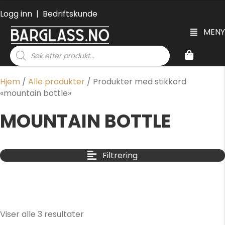
Logg inn
|
Bedriftskunde
MENY
Products
search
Hjem
/
Alle produkter
/ Produkter med stikkord
«mountain bottle»
MOUNTAIN BOTTLE
Filtrering
Viser alle 3 resultater