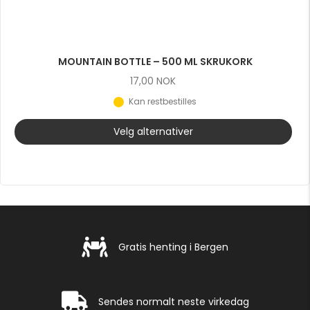
MOUNTAIN BOTTLE – 500 ML SKRUKORK
17,00
NOK
Kan restbestilles
Velg alternativer
Gratis henting i Bergen
Gratis henting i Bergen
Rask levering
Sendes normalt neste virkedag