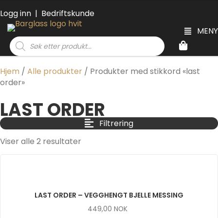
Logg inn
|
Bedriftskunde
MENY
Products
search
Hjem
/
Alle produkter
/ Produkter med stikkord «last
order»
LAST ORDER
Filtrering
Viser alle 2 resultater
LAST ORDER – VEGGHENGT BJELLE MESSING
449,00
NOK