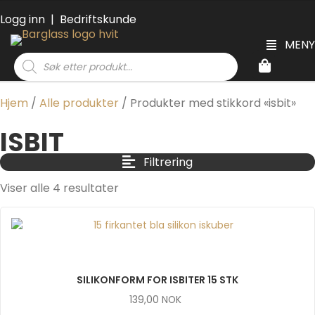
Logg inn
|
Bedriftskunde
MENY
Products
search
Hjem
/
Alle produkter
/ Produkter med stikkord «isbit»
ISBIT
Filtrering
Viser alle 4 resultater
SILIKONFORM FOR ISBITER 15 STK
139,00
NOK