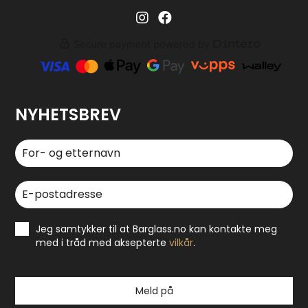
Barglass.no instagram
Barglass facebook
NYHETSBREV
Jeg samtykker til at Barglass.no kan kontakte meg
med i tråd med aksepterte
vilkår
.
Meld på