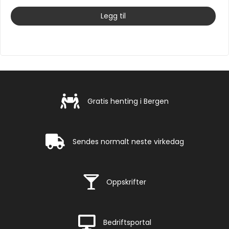
Legg til
Gratis henting i Bergen
Gratis henting i Bergen
Rask levering
Sendes normalt neste virkedag
Rask levering
Oppskrifter
Rask levering
Bedriftsportal