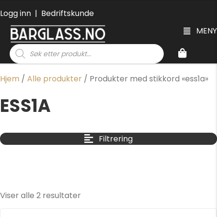
Logg inn
|
Bedriftskunde
MENY
Products
search
Hjem
/
Alle produkter
/ Produkter med stikkord «ess1a»
ESS1A
Filtrering
Viser alle 2 resultater