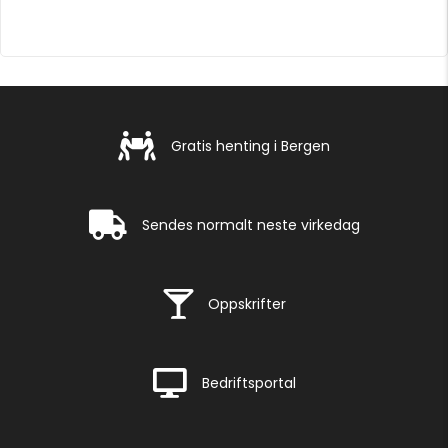
Gratis henting i Bergen
Gratis henting i Bergen
Rask levering
Sendes normalt neste virkedag
Rask levering
Oppskrifter
Rask levering
Bedriftsportal