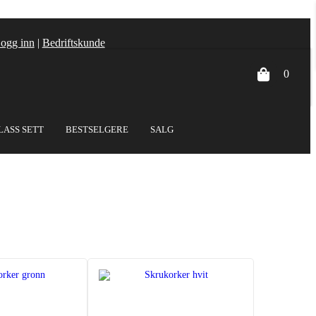
ogg inn
|
Bedriftskunde
0
LASS SETT
BESTSELGERE
SALG