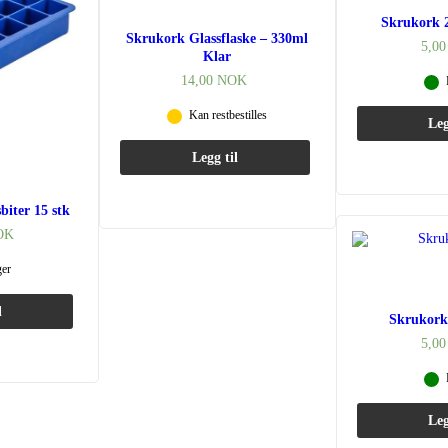
Skrukork
Skrukork Glassflaske – 330ml
5,0
Klar
14,00
NOK
Kan restbestilles
Leg
Legg til
biter 15 stk
OK
ger
l
Skrukor
5,0
Leg