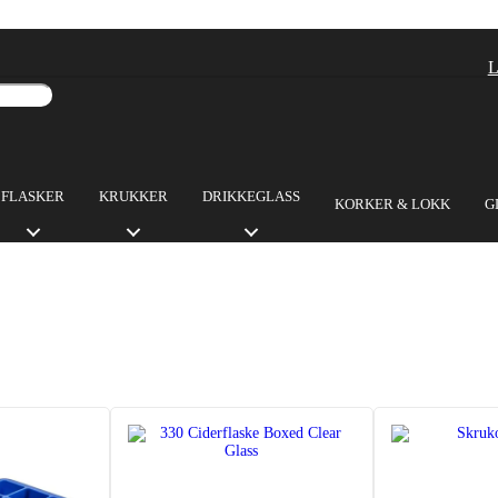
L
FLASKER
KRUKKER
DRIKKEGLASS
KORKER & LOKK
G