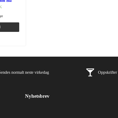
mm Blå
K
ger
l
ring
Rask levering
Sendes normalt neste virkedag
Oppskrifter
Nyhetsbrev