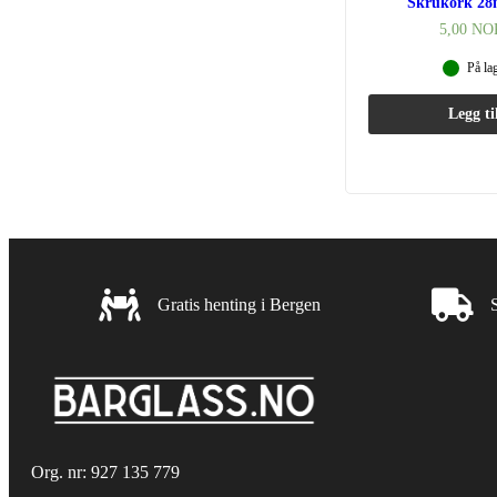
Skrukork 28
5,00
NO
På la
Legg ti
Gratis henting i Bergen
Rask leve
Gratis henting i Bergen
Org. nr: 927 135 779