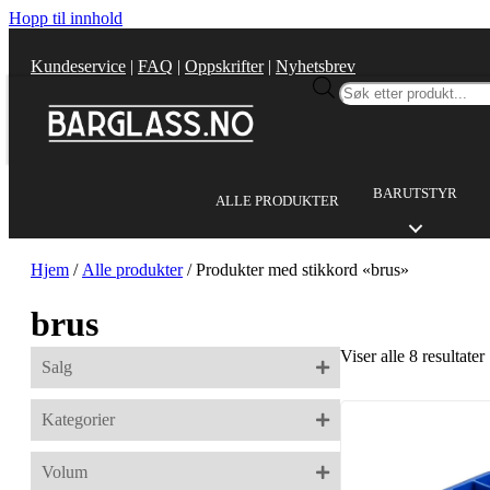
Hopp til innhold
Kundeservice
|
FAQ
|
Oppskrifter
|
Nyhetsbrev
Products
search
BARUTSTYR
ALLE PRODUKTER
Hjem
/
Alle produkter
/ Produkter med stikkord «brus»
brus
Viser alle 8 resultater
Salg
Kategorier
Volum