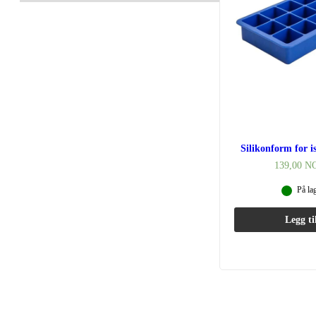
Silikonform for is
139,00
N
På la
Legg ti