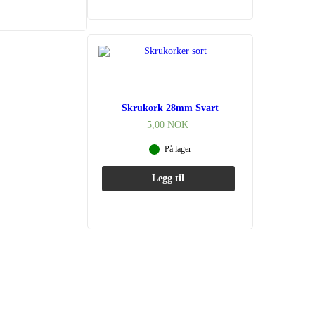
Skrukork 28mm Svart
5,00
NOK
På lager
Legg til