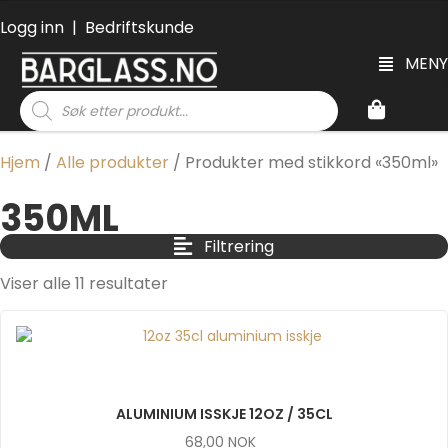
Logg inn
|
Bedriftskunde
MENY
Products
search
Hjem
/
Alle produkter
/ Produkter med stikkord «350ml»
350ML
Filtrering
Viser alle 11 resultater
ALUMINIUM ISSKJE 12OZ / 35CL
68,00
NOK