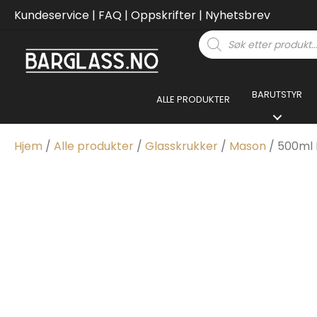
Kundeservice
|
FAQ
|
Oppskrifter
|
Nyhetsbrev
Products
search
BARUTSTYR
ALLE PRODUKTER
Hjem
/
Alle produkter
/
Glasskrukker
/
Mason
/ 500ml 