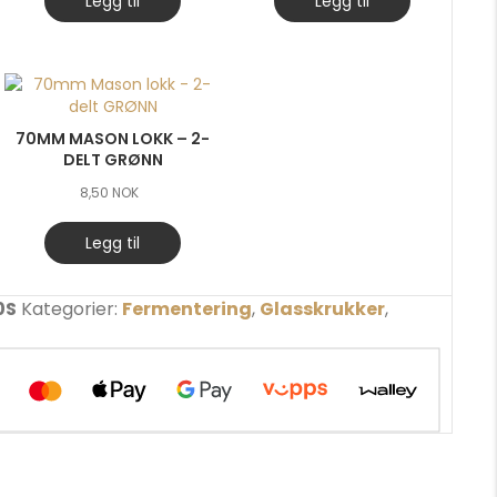
Legg til
Legg til
70MM MASON LOKK – 2-
DELT GRØNN
8,50
NOK
Legg til
0S
Kategorier:
Fermentering
,
Glasskrukker
,