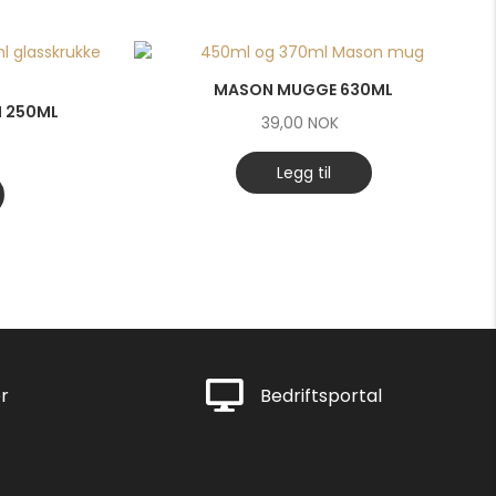
MASON MUGGE 630ML
 250ML
39,00
NOK
Legg til
Rask levering
r
Bedriftsportal