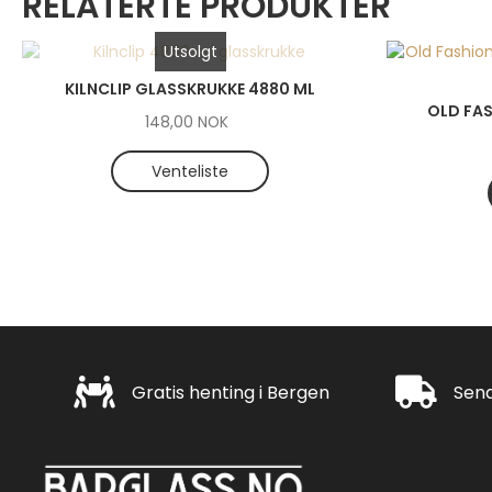
RELATERTE PRODUKTER
Utsolgt
KILNCLIP GLASSKRUKKE 4880 ML
OLD FA
148,00
NOK
Venteliste
Gratis henting i Bergen
Rask leveri
Gratis henting i Bergen
Send