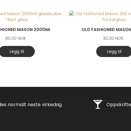
SHIONED MASON 2000ML
OLD FASHIONED MASON
90,00
NOK
30,00
NOK
Legg til
Legg til
ng
Rask levering
es normalt neste virkedag
Oppskrifte