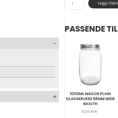
500ml
Legg i han
Mason
Plain
Glasskrukke
antall
PASSENDE TI
1000ML MASON PLAIN
GLASSKRUKKE 86MM WIDE
MOUTH
30,00
NOK