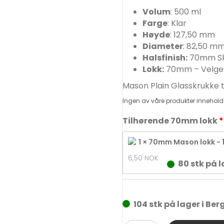
Volum
: 500 ml
Farge
: Klar
Høyde
: 127,50 mm
Diameter
: 82,50 m
Halsfinish:
70mm Sk
Lokk:
70mm – Velges 
Mason Plain Glasskrukke 
Ingen av våre produkter innehold
Tilhørende 70mm lokk
1 × 70mm Mason lokk - 
6,50 
NOK
80 stk på l
104 stk på lager i Ber