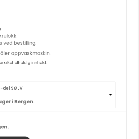
m
rulokk
ved bestilling.
tåler oppvaskmaskin.
er alkoholholdig innhold.
1-del SØLV
ager i Bergen.
gen.