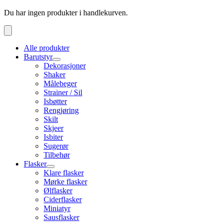
Du har ingen produkter i handlekurven.
Alle produkter
Barutstyr
Dekorasjoner
Shaker
Målebeger
Strainer / Sil
Isbøtter
Rengjøring
Skilt
Skjeer
Isbiter
Sugerør
Tilbehør
Flasker
Klare flasker
Mørke flasker
Ølflasker
Ciderflasker
Miniatyr
Sausflasker