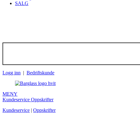
SALG
Meld deg på 
(*) Rabattkoden kan kun
Logg inn
|
Bedriftskunde
MENY
Kundeservice
Oppskrifter
Kundeservice
|
Oppskrifter