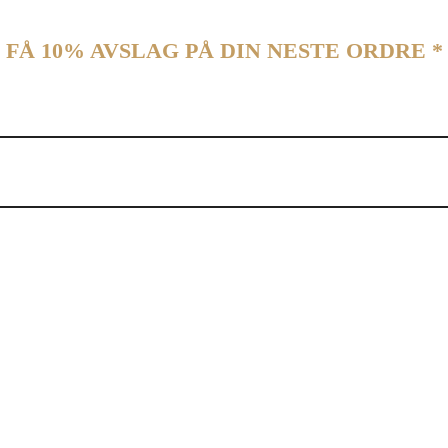
FÅ 10% AVSLAG PÅ DIN NESTE ORDRE *
vårt nyhetsbrev og motta en rabattkode som gir deg 10% avslag på din 
 brukes en gang per kunde. Koden kan ikke brukes med bedriftskonto. Koden gjelder ikke alle