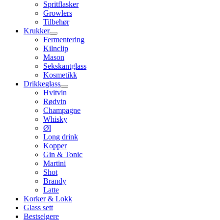
Spritflasker
Growlers
Tilbehør
Krukker
Fermentering
Kilnclip
Mason
Sekskantglass
Kosmetikk
Drikkeglass
Hvitvin
Rødvin
Champagne
Whisky
Øl
Long drink
Kopper
Gin & Tonic
Martini
Shot
Brandy
Latte
Korker & Lokk
Glass sett
Bestselgere