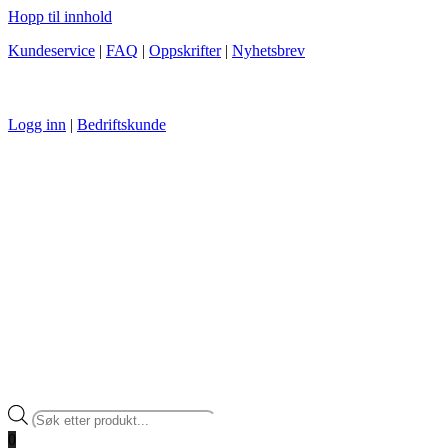
Hopp til innhold
Kundeservice
|
FAQ
|
Oppskrifter
|
Nyhetsbrev
Logg inn
|
Bedriftskunde
Products
search
0