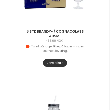
t
h
e
w
a
6 STK BRANDY- / COGNACGLASS
i
405ML
t
486,00
NOK
l
Tomt på lager
i
s
t
Venteliste
f
o
r
t
h
i
s
p