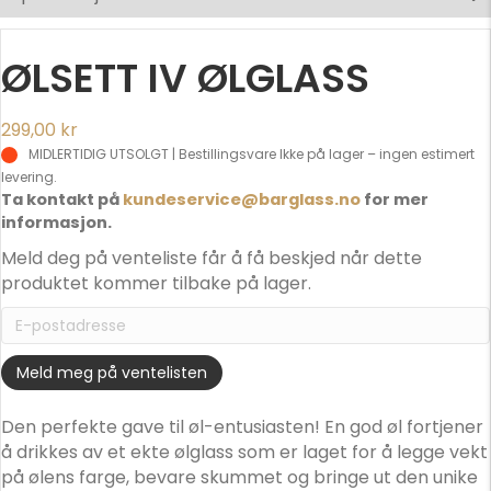
ØLSETT IV ØLGLASS
299,00
kr
MIDLERTIDIG UTSOLGT | Bestillingsvare
Ta kontakt på
kundeservice@barglass.no
for mer
informasjon.
Meld deg på venteliste får å få beskjed når dette
produktet kommer tilbake på lager.
E
n
t
Meld meg på ventelisten
e
r
Den perfekte gave til øl-entusiasten! En god øl fortjener
y
å drikkes av et ekte ølglass som er laget for å legge vekt
o
på ølens farge, bevare skummet og bringe ut den unike