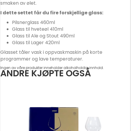
u
smaken av ølet.
r
I dette settet får du fire forskjellige glass:
e
m
Pilsnerglass 460ml
a
Glass til hveteøl 410ml
i
Glass til Ale og Stout 490ml
l
Glass til Lager 420ml
a
Glasset tåler vask i oppvaskmaskin på korte
d
programmer og lave temperaturer.
d
r
Ingen av våre produkter inneholder alkoholholdig innhold.
ANDRE KJØPTE OGSÅ
e
s
s
t
o
j
o
i
n