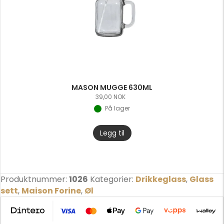
r
o
d
u
c
t
MASON MUGGE 630ML
39,00
NOK
På lager
Legg til
Produktnummer:
1026
Kategorier:
Drikkeglass
,
Glass
sett
,
Maison Forine
,
Øl