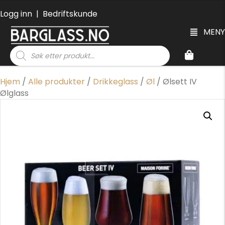
Logg inn
|
Bedriftskunde
MENY
Products
search
Hjem
/
Alle produkter
/
Drikkeglass
/
Øl
/ Ølsett IV
Ølglass