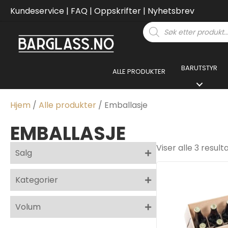
Kundeservice
|
FAQ
|
Oppskrifter
|
Nyhetsbrev
Products
search
BARUTSTYR
ALLE PRODUKTER
Hjem
/
Alle produkter
/ Emballasje
EMBALLASJE
Viser alle 3 result
Salg
Kategorier
Volum