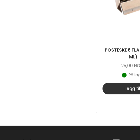
POSTESKE 6 FLA
ML)
25,00
N
På la
Legg ti