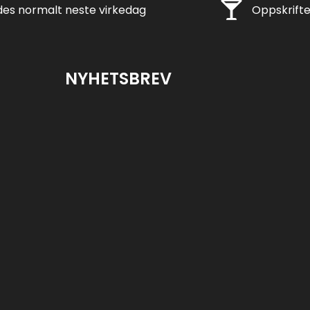
ng
Rask levering
es normalt neste virkedag
Oppskrifte
NYHETSBREV