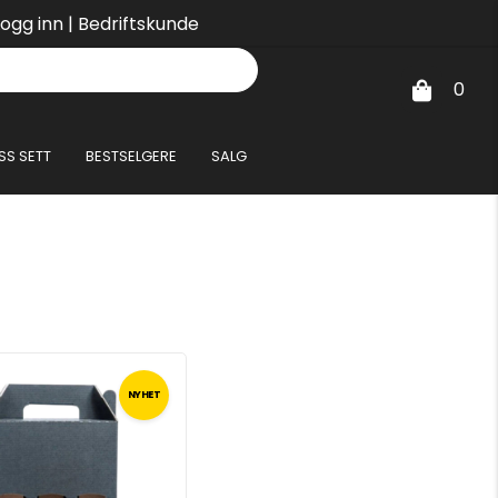
Logg inn
|
Bedriftskunde
0
SS SETT
BESTSELGERE
SALG
NYHET