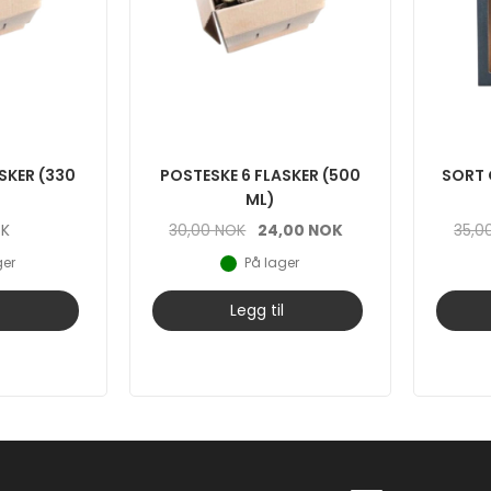
SKER (330
POSTESKE 6 FLASKER (500
SORT 
ML)
Opprinnelig
Nåværende
OK
30,00
NOK
24,00
NOK
35,0
pris
pris
ger
På lager
var:
er:
30,00 NOK.
24,00 NOK.
l
Legg til