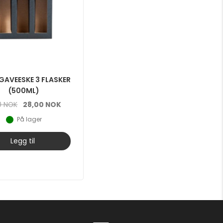
GAVEESKE 3 FLASKER
(500ML)
Opprinnelig
Nåværende
0
NOK
28,00
NOK
pris
pris
På lager
var:
er:
35,00 NOK.
28,00 NOK.
Legg til