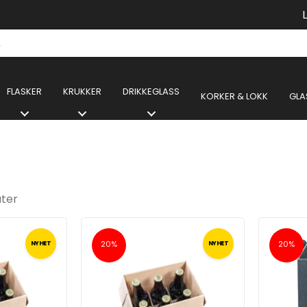
FLASKER
KRUKKER
DRIKKEGLASS
KORKER & LOKK
GLA
ater
20%
20%
NYHET
NYHET