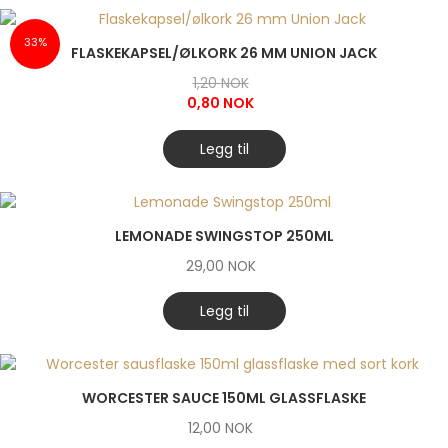
33%
FLASKEKAPSEL/ØLKORK 26 MM UNION JACK
Opprinnelig
1,20
NOK
pris
0,80
NOK
var:
Nåværende
1,20 NOK.
pris
Legg til
er:
0,80 NOK.
LEMONADE SWINGSTOP 250ML
29,00
NOK
Legg til
WORCESTER SAUCE 150ML GLASSFLASKE
12,00
NOK