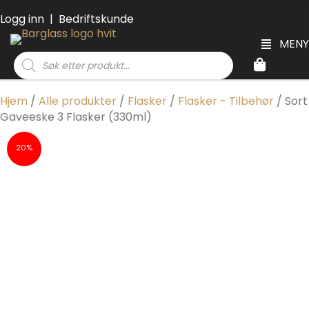
Logg inn
|
Bedriftskunde
MENY
Products
search
Hjem
/
Alle produkter
/
Flasker
/
Flasker - Tilbehør
/ Sort
Gaveeske 3 Flasker (330ml)
20%