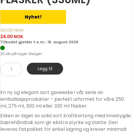
Nyhet!
Opprinnelig
30,00
NOK
pris
24,00
NOK
Nåværende
Tilbudet gjelder t.o.m.: 16. august 2026
var:
pris
30,00 NOK.
20 stk på lager i Bergen.
er:
24,00 NOK.
Sort
Legg til
Gaveeske
3
Flasker
En ny og elegant sort gaveeske i vår serie av
(330ml)
emballasjeprodukter – perfekt utformet for våre 250
antall
ml, 275 ml, 300 ml eller 330 ml flasker.
Esken er laget av solid sort kraftkartong med innebygde
bærehåndtak som gir ekstra styrke og støtte. Den
leveres flatpakket for enkel lagring og krever minimalt